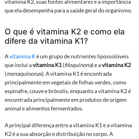
vitamina K2, suas fontes alimentares e a importância
que ela desempenha para a saúde geral do organismo.
O que é vitamina K2 e como ela
difere da vitamina K1?
A
vitamina K
é um grupo de nutrientes lipossolúveis
que inclui a
vitamina K1
(
filoquinona
) e a
vitamina K2
(
menaquinonas
). A vitamina K1 é encontrada
principalmente em vegetais de folhas verdes, como
espinafre, couve e brócolis, enquanto a vitamina K2 é
encontrada principalmente em produtos de origem
animal e alimentos fermentados.
A principal diferença entre a vitamina K1 e a vitamina
K2 é a sua absorção e distribuição no corpo. A