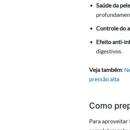
Saúde da pele
profundament
Controle do a
Efeito anti-in
digestivos.
Veja também
:
Ne
pressão alta
Como prep
Para aproveitar 