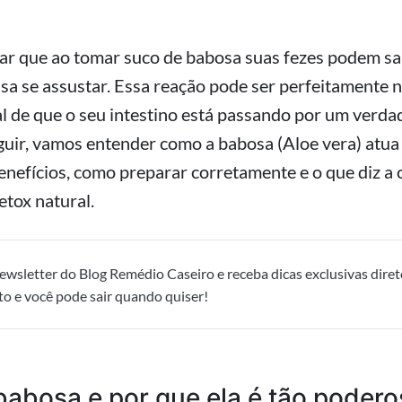
lar que ao tomar suco de babosa suas fezes podem sa
sa se assustar. Essa reação pode ser perfeitamente n
l de que o seu intestino está passando por um verda
guir, vamos entender como a babosa (Aloe vera) atua
enefícios, como preparar corretamente e o que diz a 
tox natural.
ewsletter do Blog Remédio Caseiro e receba dicas exclusivas diret
to e você pode sair quando quiser!
babosa e por que ela é tão poder