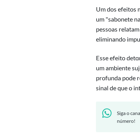
Um dos efeitos m
um "sabonete nat
pessoas relatam 
eliminando impur
Esse efeito deto
um ambiente suj
profunda pode r
sinal de que o i
Siga o can
número!