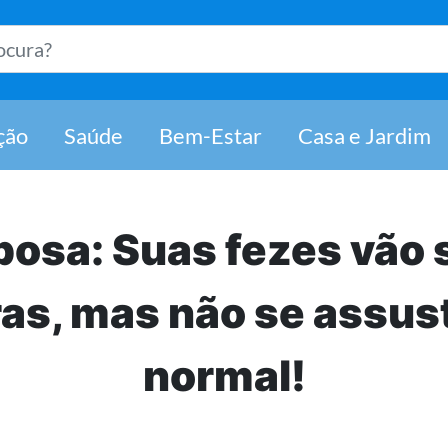
estar em um só lugar
ção
Saúde
Bem-Estar
Casa e Jardim
osa: Suas fezes vão 
as, mas não se assus
normal!