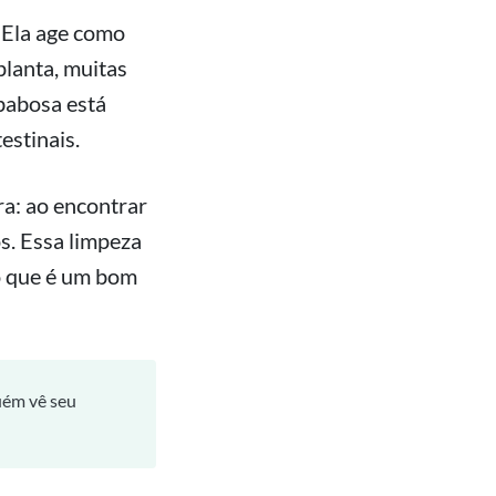
. Ela age como
planta, muitas
babosa está
estinais.
ra: ao encontrar
s. Essa limpeza
o que é um bom
uém vê seu