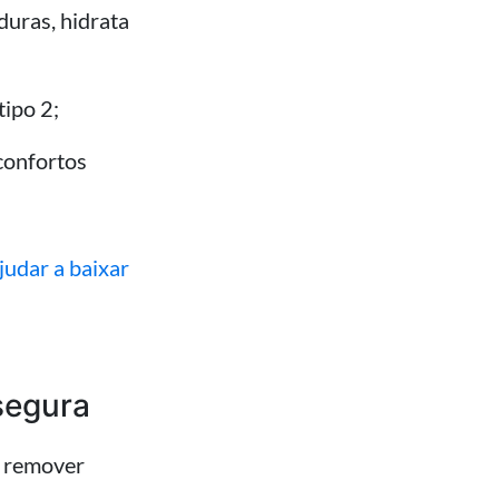
duras, hidrata
tipo 2;
sconfortos
udar a baixar
segura
l remover