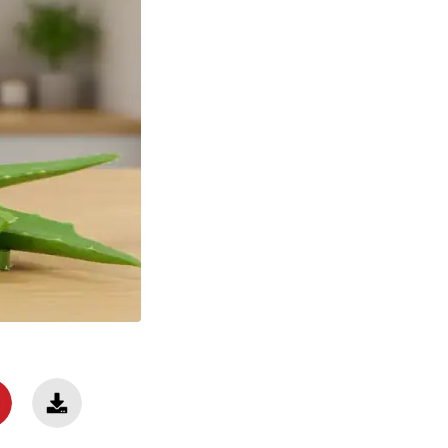
tigo no facebook
 este artigo no twitter
artilhar este artigo no whatsapp
Fazer download deste artigo em PDF