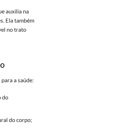
e auxilia na
es. Ela também
el no trato
po
 para a saúde:
o do
ral do corpo;