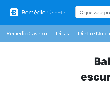
| Saúde e bem-
Caseiro
Remédio
Remédio Caseiro
Dicas
Dieta e Nutri
Bab
escur