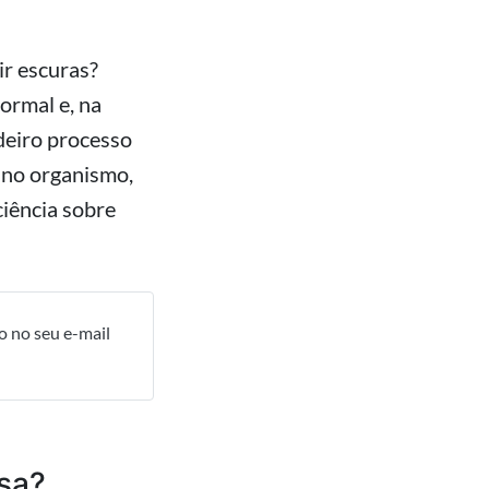
ir escuras?
ormal e, na
deiro processo
 no organismo,
ciência sobre
o no seu e-mail
osa?