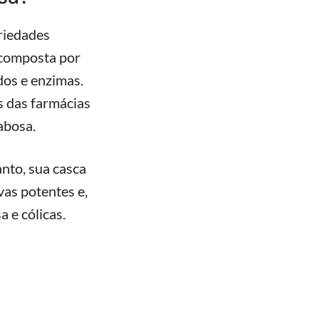
riedades
é composta por
dos e enzimas.
s das farmácias
abosa.
anto, sua casca
as potentes e,
a e cólicas.