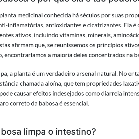
planta medicinal conhecida há séculos por suas prop
nti-inflamatórias, antioxidantes e cicatrizantes. Ela 
entes ativos, incluindo vitaminas, minerais, aminoáci
stas afirmam que, se reuníssemos os princípios ativo
o, encontraríamos a maioria deles concentrados na b
pa, a planta é um verdadeiro arsenal natural. No ent
tância chamada aloína, que tem propriedades laxativ
, pode causar efeitos indesejados como diarreia intens
aro correto da babosa é essencial.
osa limpa o intestino?