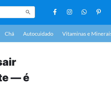
Chá
Autocuidado
Vitaminas e Minerai
sair
te — é