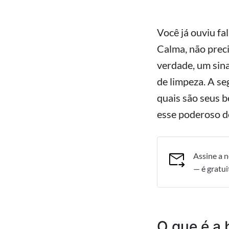
Você já ouviu fa
Calma, não preci
verdade, um sina
de limpeza. A se
quais são seus b
esse poderoso de
Assine a n
— é gratui
O que é a 